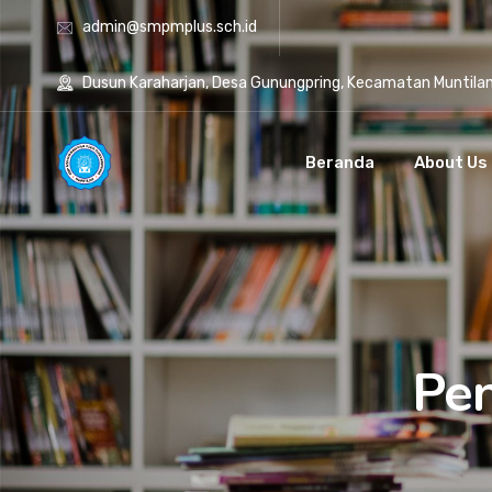
admin@smpmplus.sch.id
Dusun Karaharjan, Desa Gunungpring, Kecamatan Muntila
Beranda
About Us
Pe