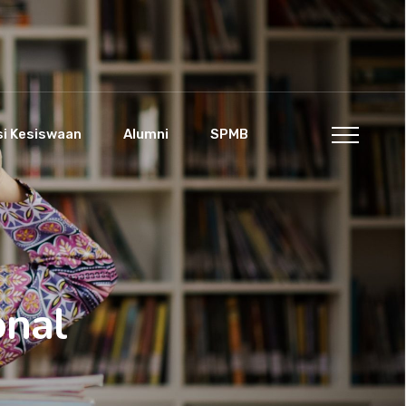
si Kesiswaan
Alumni
SPMB
nal