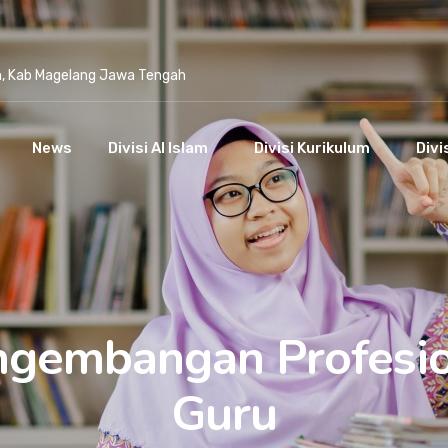
n, Kab Magelang Jawa Tengah
News
Divisi Al Islam
Divisi Kurikulum
Divi
ngembangan Profesio
Guru