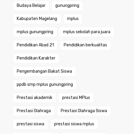
Budaya Belajar
gunungpring
Kabupaten Magelang
mplus
mplus gunungpring
mplus sekolah para juara
Pendidikan Abad 21
Pendidikan berkualitas
Pendidikan Karakter
Pengembangan Bakat Siswa
ppdb smp mplus gunungpring
Prestasi akademik
prestasi MPlus
Prestasi Olahraga
Prestasi Olahraga Siswa
prestasi siswa
prestasi siswa mplus