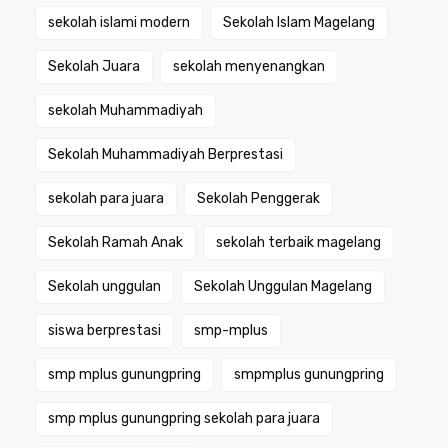
sekolah islami modern
Sekolah Islam Magelang
Sekolah Juara
sekolah menyenangkan
sekolah Muhammadiyah
Sekolah Muhammadiyah Berprestasi
sekolah para juara
Sekolah Penggerak
Sekolah Ramah Anak
sekolah terbaik magelang
Sekolah unggulan
Sekolah Unggulan Magelang
siswa berprestasi
smp-mplus
smp mplus gunungpring
smpmplus gunungpring
smp mplus gunungpring sekolah para juara