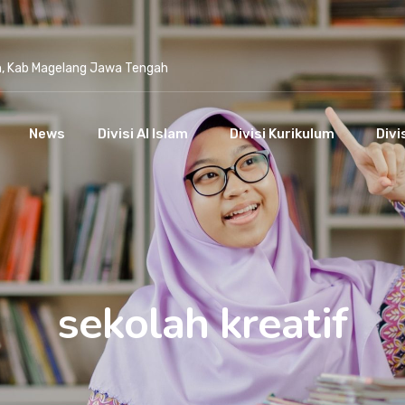
n, Kab Magelang Jawa Tengah
News
Divisi Al Islam
Divisi Kurikulum
Divi
sekolah kreatif