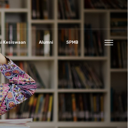
si Kesiswaan
Alumni
SPMB