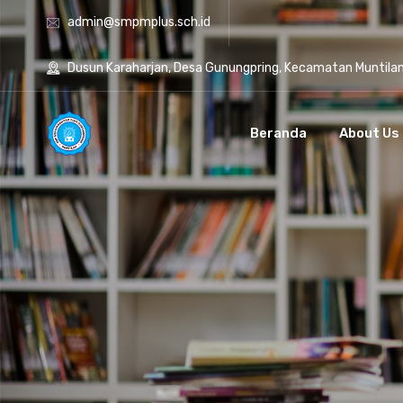
admin@smpmplus.sch.id
Dusun Karaharjan, Desa Gunungpring, Kecamatan Muntila
Beranda
About Us