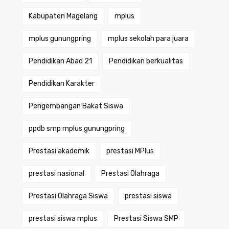
Kabupaten Magelang
mplus
mplus gunungpring
mplus sekolah para juara
Pendidikan Abad 21
Pendidikan berkualitas
Pendidikan Karakter
Pengembangan Bakat Siswa
ppdb smp mplus gunungpring
Prestasi akademik
prestasi MPlus
prestasi nasional
Prestasi Olahraga
Prestasi Olahraga Siswa
prestasi siswa
prestasi siswa mplus
Prestasi Siswa SMP