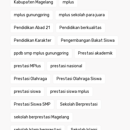
Kabupaten Magelang
mplus
mplus gunungpring
mplus sekolah para juara
Pendidikan Abad 21
Pendidikan berkualitas
Pendidikan Karakter
Pengembangan Bakat Siswa
ppdb smp mplus gunungpring
Prestasi akademik
prestasi MPlus
prestasi nasional
Prestasi Olahraga
Prestasi Olahraga Siswa
prestasi siswa
prestasi siswa mplus
Prestasi Siswa SMP
Sekolah Berprestasi
sekolah berprestasi Magelang
sekolah Islam berprestasi
Sekolah Islami