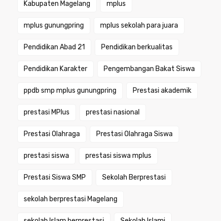
Kabupaten Magelang
mplus
mplus gunungpring
mplus sekolah para juara
Pendidikan Abad 21
Pendidikan berkualitas
Pendidikan Karakter
Pengembangan Bakat Siswa
ppdb smp mplus gunungpring
Prestasi akademik
prestasi MPlus
prestasi nasional
Prestasi Olahraga
Prestasi Olahraga Siswa
prestasi siswa
prestasi siswa mplus
Prestasi Siswa SMP
Sekolah Berprestasi
sekolah berprestasi Magelang
sekolah Islam berprestasi
Sekolah Islami