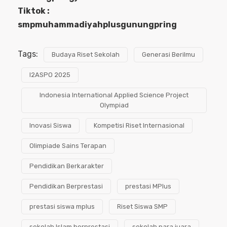
Tiktok :
smpmuhammadiyahplusgunungpring
Tags:
Budaya Riset Sekolah
Generasi Berilmu
I2ASPO 2025
Indonesia International Applied Science Project
Olympiad
Inovasi Siswa
Kompetisi Riset Internasional
Olimpiade Sains Terapan
Pendidikan Berkarakter
Pendidikan Berprestasi
prestasi MPlus
prestasi siswa mplus
Riset Siswa SMP
sekolah Islam berprestasi
sekolah para juara