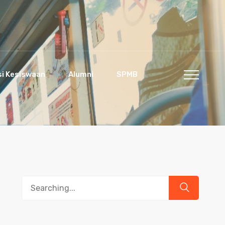
si Kesiswaan
Alumni
SPMB
Search
for: