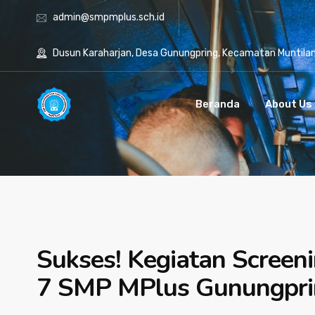
admin@smpmplus.sch.id
Dusun Karaharjan, Desa Gunungpring, Kecamatan Muntila
Beranda
About Us
Sukses! Kegiatan Screen
7 SMP MPlus Gunungpri