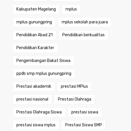
Kabupaten Magelang
mplus
mplus gunungpring
mplus sekolah para juara
Pendidikan Abad 21
Pendidikan berkualitas
Pendidikan Karakter
Pengembangan Bakat Siswa
ppdb smp mplus gunungpring
Prestasi akademik
prestasi MPlus
prestasi nasional
Prestasi Olahraga
Prestasi Olahraga Siswa
prestasi siswa
prestasi siswa mplus
Prestasi Siswa SMP