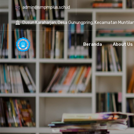
admin@smpmplus.sch.id
Dusun Karaharjan, Desa Gunungpring, Kecamatan Muntila
Beranda
About Us