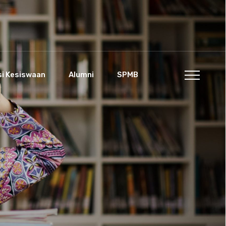
si Kesiswaan
Alumni
SPMB