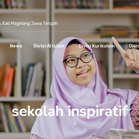
n, Kab Magelang Jawa Tengah
News
Divisi Al Islam
Divisi Kurikulum
Divi
sekolah inspiratif