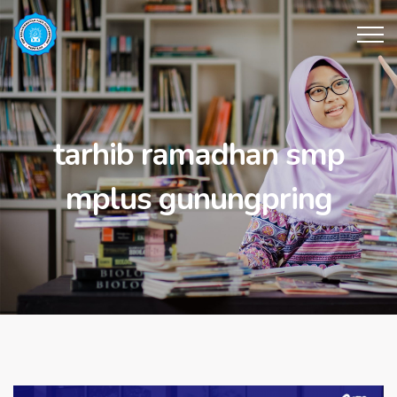
tarhib ramadhan smp
mplus gunungpring