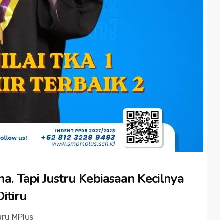
a. Tapi Justru Kebiasaan Kecilnya
itiru
aru MPlus