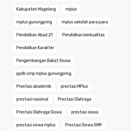
Kabupaten Magelang
mplus
mplus gunungpring
mplus sekolah para juara
Pendidikan Abad 21
Pendidikan berkualitas
Pendidikan Karakter
Pengembangan Bakat Siswa
ppdb smp mplus gunungpring
Prestasi akademik
prestasi MPlus
prestasi nasional
Prestasi Olahraga
Prestasi Olahraga Siswa
prestasi siswa
prestasi siswa mplus
Prestasi Siswa SMP