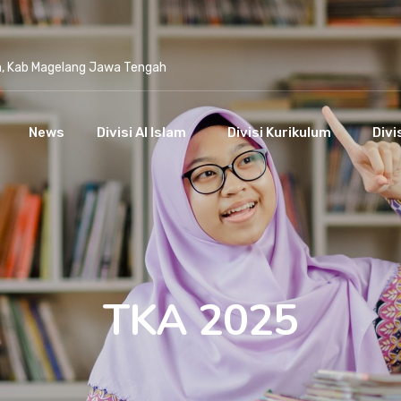
n, Kab Magelang Jawa Tengah
News
Divisi Al Islam
Divisi Kurikulum
Divi
TKA 2025