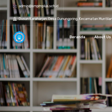
admin@smpmplus.sch.id
Dusun Karaharjan, Desa Gunungpring, Kecamatan Muntila
Beranda
About Us