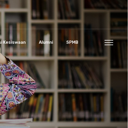
si Kesiswaan
Alumni
SPMB