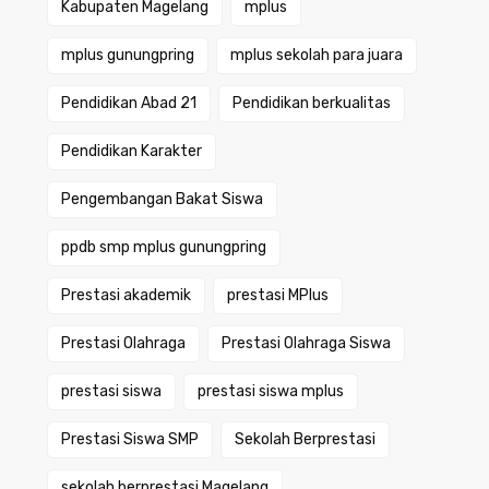
Kabupaten Magelang
mplus
mplus gunungpring
mplus sekolah para juara
Pendidikan Abad 21
Pendidikan berkualitas
Pendidikan Karakter
Pengembangan Bakat Siswa
ppdb smp mplus gunungpring
Prestasi akademik
prestasi MPlus
Prestasi Olahraga
Prestasi Olahraga Siswa
prestasi siswa
prestasi siswa mplus
Prestasi Siswa SMP
Sekolah Berprestasi
sekolah berprestasi Magelang