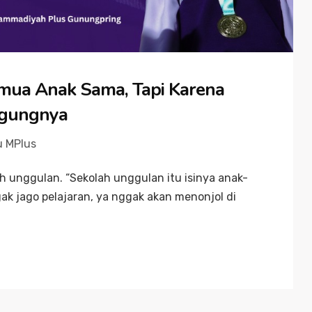
emua Anak Sama, Tapi Karena
ggungnya
u MPlus
 unggulan. “Sekolah unggulan itu isinya anak-
k jago pelajaran, ya nggak akan menonjol di