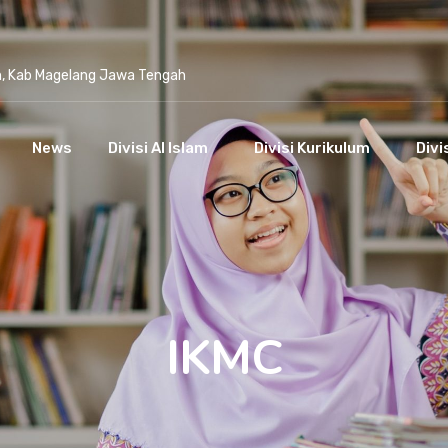
n, Kab Magelang Jawa Tengah
News
Divisi Al Islam
Divisi Kurikulum
Divi
IKMC