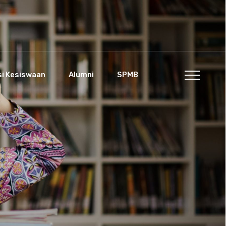
si Kesiswaan
Alumni
SPMB