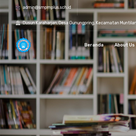
admin@smpmplus.sch.id
Dusun Karaharjan, Desa Gunungpring, Kecamatan Muntila
Beranda
About Us